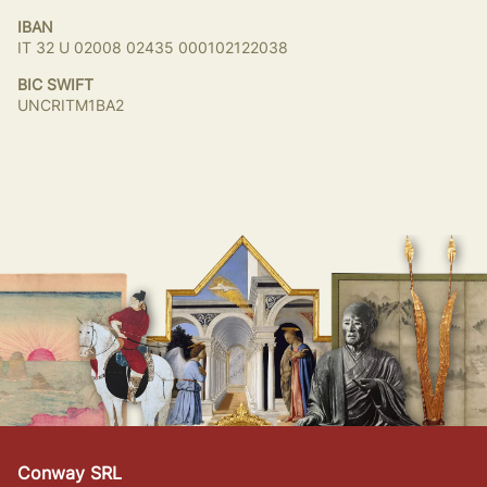
IBAN
IT 32 U 02008 02435 000102122038
BIC SWIFT
UNCRITM1BA2
Conway SRL