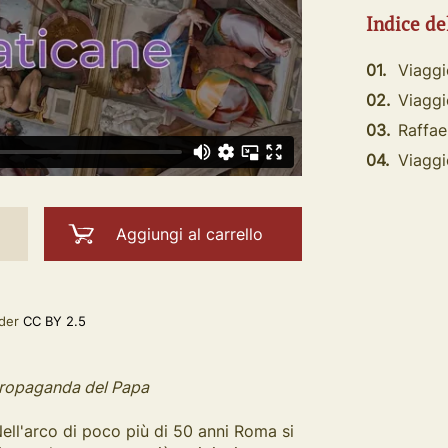
Indice de
01.
Viaggi
02.
Viaggio
03.
Raffael
04.
Viaggi
Aggiungi al carrello
nder
CC BY 2.5
i propaganda del Papa
ell'arco di poco più di 50 anni Roma si