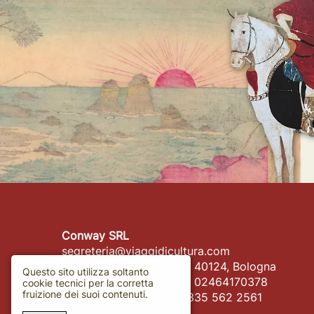
Conway SRL
segreteria@viaggidicultura.com
Piazza San Domenico 2, 40124, Bologna
Questo sito utilizza soltanto
PIVA 04166850372 - CF 02464170378
cookie tecnici per la corretta
fruizione dei suoi contenuti.
Tel. 051 233 716 - Cell. 335 562 2561