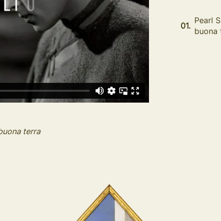
Pearl S
01.
buona 
buona terra