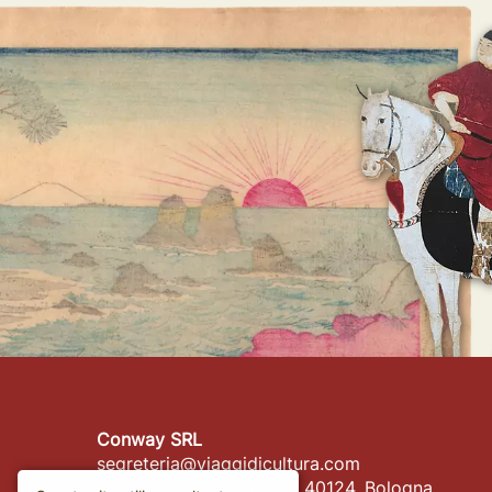
Conway SRL
segreteria@viaggidicultura.com
Piazza San Domenico 2, 40124, Bologna