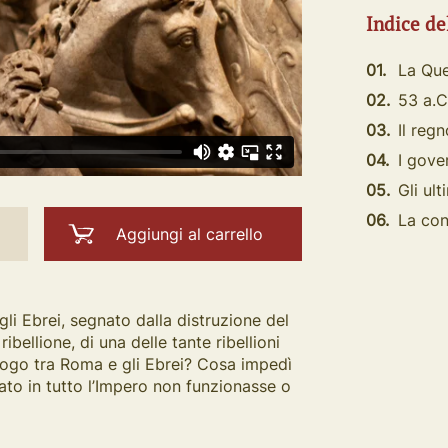
Indice de
01.
La Que
02.
53 a.C
03.
Il reg
04.
I gove
05.
Gli ul
06.
La co
Aggiungi al carrello
li Ebrei, segnato dalla distruzione del
bellione, di una delle tante ribellioni
logo tra Roma e gli Ebrei? Cosa impedì
ato in tutto l’Impero non funzionasse o