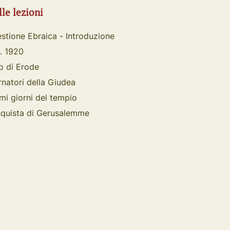
lle lezioni
stione Ebraica - Introduzione
. 1920
no di Erode
rnatori della Giudea
timi giorni del tempio
nquista di Gerusalemme