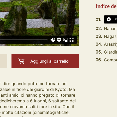
Indice de
01.
F
02.
Hanam
03.
Nagas
04.
Arashi
05.
Giardin
06.
Compa
Aggiungi al carrello
cile dire quando potremo tornare ad
zalee in fiore dei giardini di Kyoto. Ma
tanti amici ci hanno pregato di tornare
dedicheremo a 6 luoghi, 6 soltanto dei
e eravamo soliti fare in situ. Con il
 molte citazioni (cinematografiche,