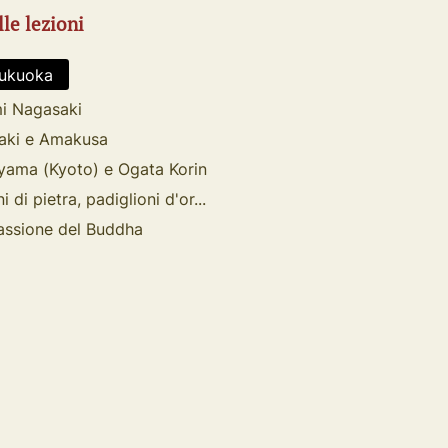
lle lezioni
ukuoka
i Nagasaki
aki e Amakusa
yama (Kyoto) e Ogata Korin
i di pietra, padiglioni d'or...
ssione del Buddha