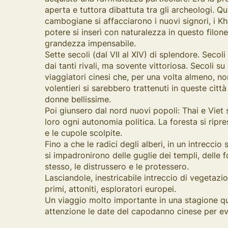
aperta e tuttora dibattuta tra gli archeologi. Q
cambogiane si affacciarono i nuovi signori, i Kh
potere si inserì con naturalezza in questo filon
grandezza impensabile.
Sette secoli (dal VII al XIV) di splendore. Secol
dai tanti rivali, ma sovente vittoriosa. Secoli su
viaggiatori cinesi che, per una volta almeno, 
volentieri si sarebbero trattenuti in queste città
donne bellissime.
Poi giunsero dal nord nuovi popoli: Thai e Viet 
loro ogni autonomia politica. La foresta si riprese
e le cupole scolpite.
Fino a che le radici degli alberi, in un intrecci
si impadronirono delle guglie dei templi, delle
stesso, le distrussero e le protessero.
Lasciandole, inestricabile intreccio di vegetazi
primi, attoniti, esploratori europei.
Un viaggio molto importante in una stagione q
attenzione le date del capodanno cinese per ev