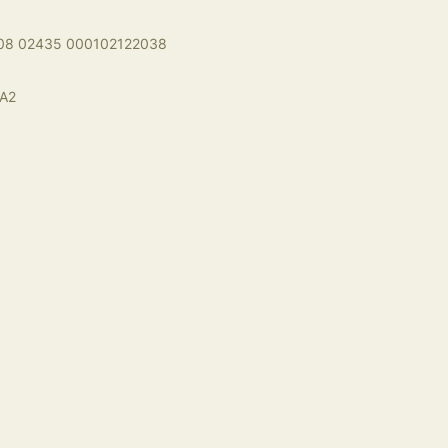
008 02435 000102122038
A2