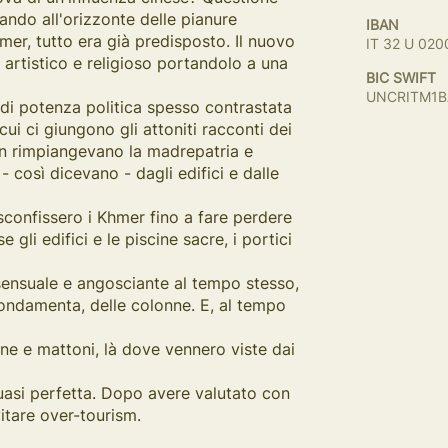
uando all'orizzonte delle pianure
IBAN
mer, tutto era già predisposto. Il nuovo
IT 32 U 02
e artistico e religioso portandolo a una
BIC SWIFT
UNCRITM1B
i di potenza politica spesso contrastata
 cui ci giungono gli attoniti racconti dei
non rimpiangevano la madrepatria e
 - così dicevano - dagli edifici e dalle
sconfissero i Khmer fino a fare perdere
 gli edifici e le piscine sacre, i portici
o sensuale e angosciante al tempo stesso,
 fondamenta, delle colonne. E, al tempo
one e mattoni, là dove vennero viste dai
uasi perfetta. Dopo avere valutato con
itare over-tourism.