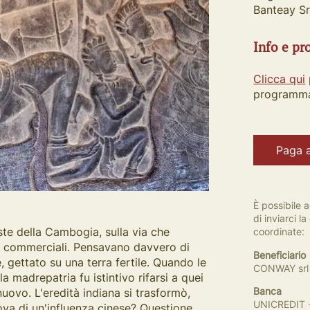
Banteay Sr
Info e p
Clicca qui
programma
Paga 
È possibile 
di inviarci 
oste della Cambogia, sulla via che
coordinate:
i commerciali. Pensavano davvero di
Beneficiario
 gettato su una terra fertile. Quando le
CONWAY srl 
a madrepatria fu istintivo rifarsi a quei
Banca
nuovo. L'eredità indiana si trasformò,
UNICREDIT -
rova di un'influenza cinese? Questione