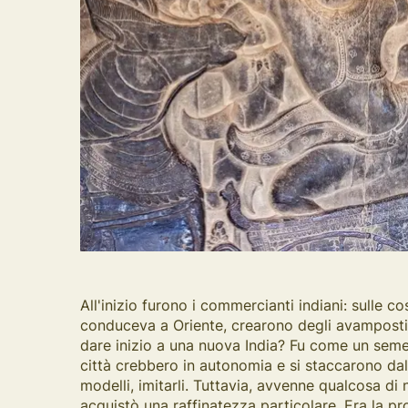
All'inizio furono i commercianti indiani: sulle c
conduceva a Oriente, crearono degli avampost
dare inizio a una nuova India? Fu come un seme,
città crebbero in autonomia e si staccarono dall
modelli, imitarli. Tuttavia, avvenne qualcosa di 
acquistò una raffinatezza particolare. Era la p