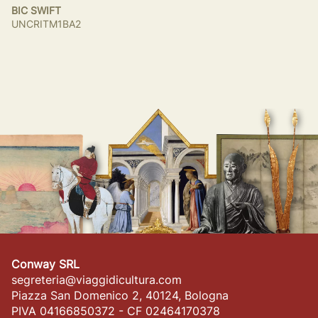
BIC SWIFT
UNCRITM1BA2
Conway SRL
segreteria@viaggidicultura.com
Piazza San Domenico 2, 40124, Bologna
PIVA 04166850372 - CF 02464170378